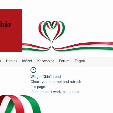
yház
k
Híreink
Idézet
Kapcsolat
Fórum
Tagok
Widget Didn’t Load
Check your internet and refresh
this page.
If that doesn’t work, contact us.