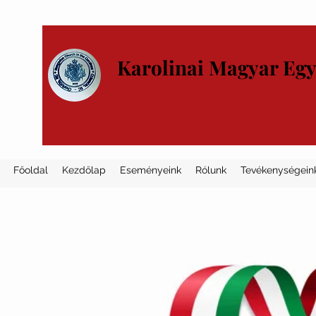
Karolinai Magyar Eg
Főoldal
Kezdőlap
Eseményeink
Rólunk
Tevékenységein