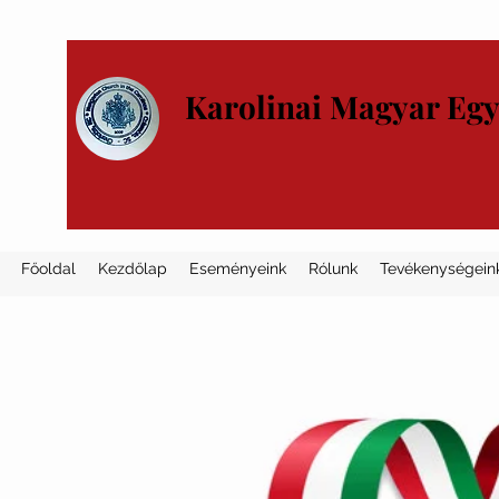
Karolinai Magyar Eg
Főoldal
Kezdőlap
Eseményeink
Rólunk
Tevékenységein