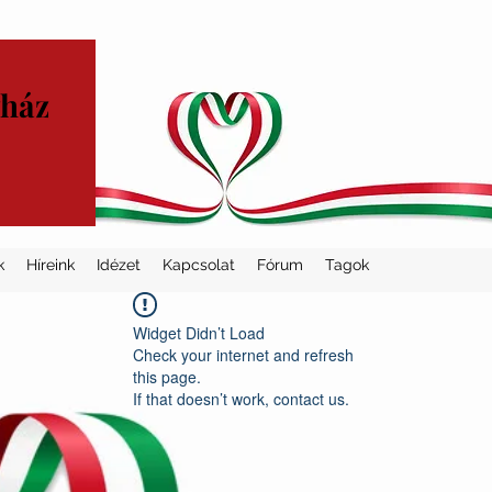
yház
k
Híreink
Idézet
Kapcsolat
Fórum
Tagok
Widget Didn’t Load
Check your internet and refresh
this page.
If that doesn’t work, contact us.