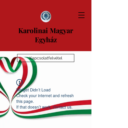
Karolinai Magyar
Egyház
Kapcsolatfelvétel
Widget Didn’t Load
Check your internet and refresh
this page.
If that doesn’t work, contact us.