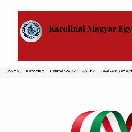
Karolinai Magyar Eg
Főoldal
Kezdőlap
Eseményeink
Rólunk
Tevékenységein