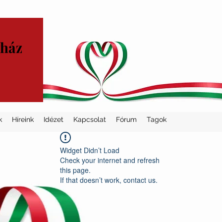
yház
k
Híreink
Idézet
Kapcsolat
Fórum
Tagok
Widget Didn’t Load
Check your internet and refresh
this page.
If that doesn’t work, contact us.