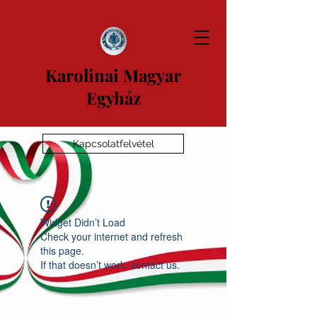
Karolinai Magyar
Egyház
Kapcsolatfelvétel
Widget Didn’t Load
Check your internet and refresh
this page.
If that doesn’t work, contact us.