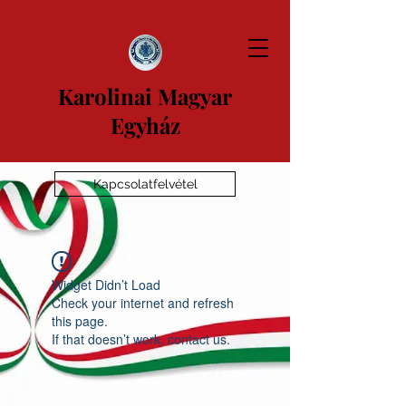
Karolinai Magyar
Egyház
Kapcsolatfelvétel
Widget Didn’t Load
Check your internet and refresh
this page.
If that doesn’t work, contact us.