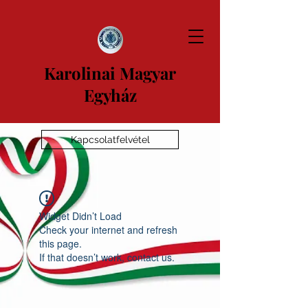
Karolinai Magyar
Egyház
Kapcsolatfelvétel
Widget Didn’t Load
Check your internet and refresh
this page.
If that doesn’t work, contact us.