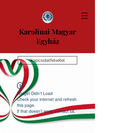
Karolinai Magyar
Egyház
Kapcsolatfelvétel
Widget Didn’t Load
Check your internet and refresh
this page.
If that doesn’t work, contact us.