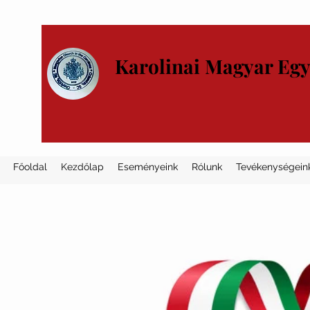
Karolinai Magyar Eg
Főoldal
Kezdőlap
Eseményeink
Rólunk
Tevékenységein