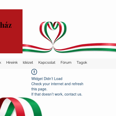
yház
k
Híreink
Idézet
Kapcsolat
Fórum
Tagok
Widget Didn’t Load
Check your internet and refresh
this page.
If that doesn’t work, contact us.