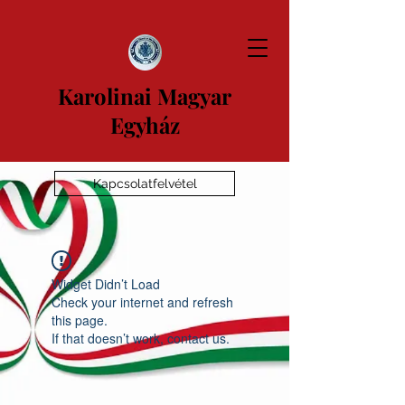
Karolinai Magyar
Egyház
Kapcsolatfelvétel
Widget Didn’t Load
Check your internet and refresh
this page.
If that doesn’t work, contact us.