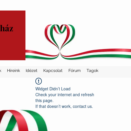
yház
k
Híreink
Idézet
Kapcsolat
Fórum
Tagok
Widget Didn’t Load
Check your internet and refresh
this page.
If that doesn’t work, contact us.