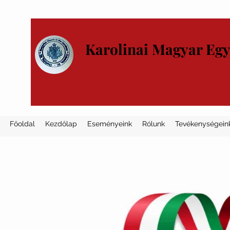
Karolinai Magyar Eg
Főoldal
Kezdőlap
Eseményeink
Rólunk
Tevékenységein