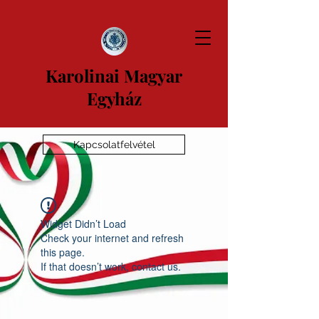
Karolinai Magyar
Egyház
Kapcsolatfelvétel
Widget Didn’t Load
Check your internet and refresh
this page.
If that doesn’t work, contact us.