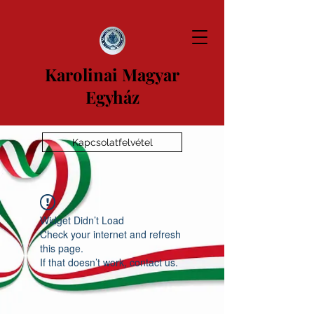
Karolinai Magyar
Egyház
Kapcsolatfelvétel
Widget Didn’t Load
Check your internet and refresh
this page.
If that doesn’t work, contact us.