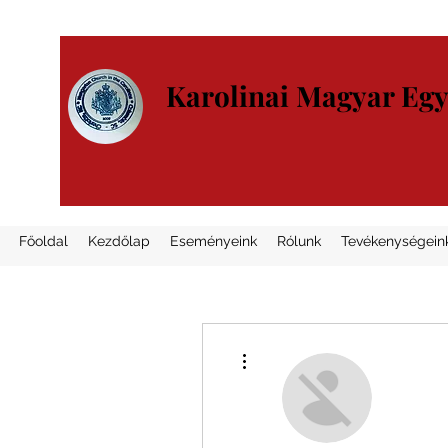
Karolinai Magyar Eg
Főoldal
Kezdőlap
Eseményeink
Rólunk
Tevékenységein
További műveletek