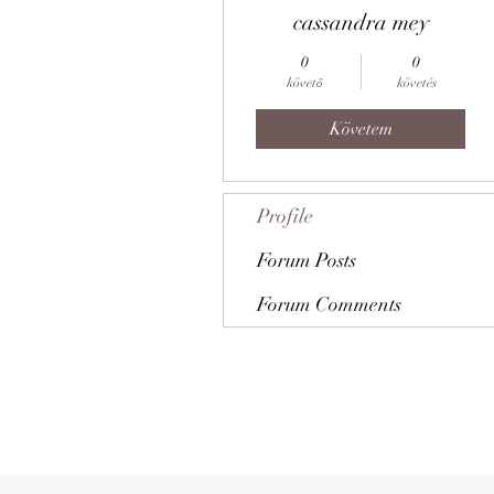
cassandra mey
0
0
követő
követés
Követem
Profile
Forum Posts
Forum Comments