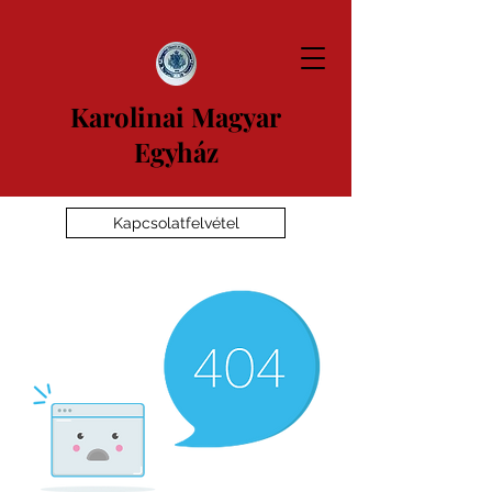
Karolinai Magyar
Egyház
Kapcsolatfelvétel