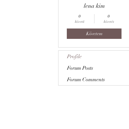
lena kim
0
0
követő
követés
Követem
Profile
Forum Posts
Forum Comments