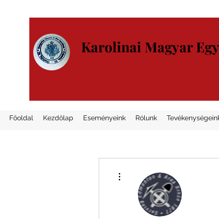
Karolinai Magyar Eg
Főoldal
Kezdőlap
Eseményeink
Rólunk
Tevékenységein
További műveletek