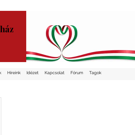
yház
k
Híreink
Idézet
Kapcsolat
Fórum
Tagok