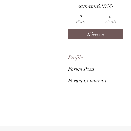
samamit20799
0
0
követő
követés
Követem
Profile
Forum Posts
Forum Comments