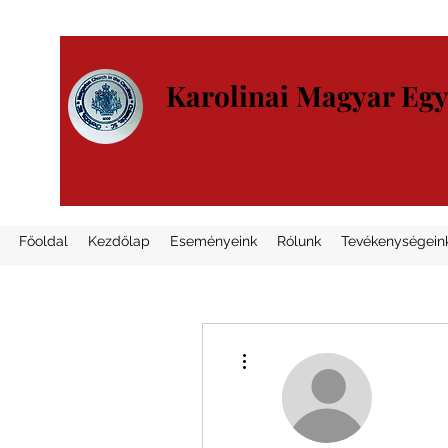
Karolinai Magyar Eg
Főoldal
Kezdőlap
Eseményeink
Rólunk
Tevékenységein
További műveletek