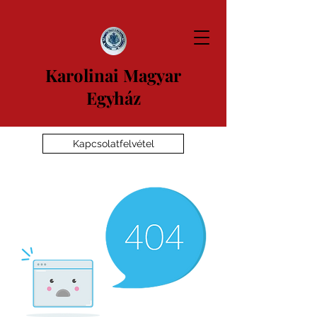
Karolinai Magyar
Egyház
Kapcsolatfelvétel