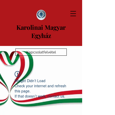
Karolinai Magyar
Egyház
Kapcsolatfelvétel
Widget Didn’t Load
Check your internet and refresh
this page.
If that doesn’t work, contact us.