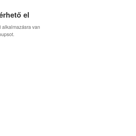
rhető el
i alkalmazásra van
oupsot.