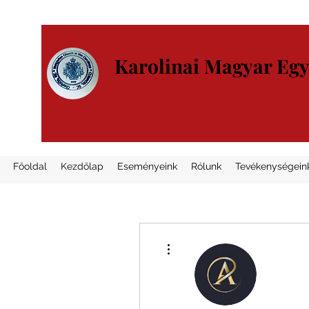
Karolinai Magyar Eg
Főoldal
Kezdőlap
Eseményeink
Rólunk
Tevékenységein
További műveletek