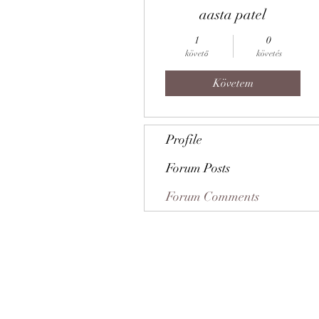
aasta patel
1
0
követő
követés
Követem
Profile
Forum Posts
Forum Comments