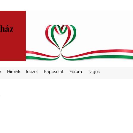
yház
k
Híreink
Idézet
Kapcsolat
Fórum
Tagok