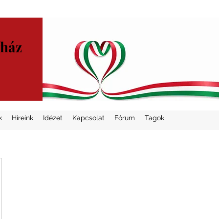
yház
k
Híreink
Idézet
Kapcsolat
Fórum
Tagok