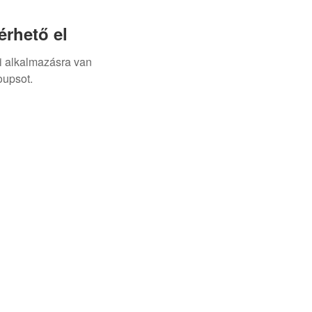
rhető el
i alkalmazásra van
oupsot.