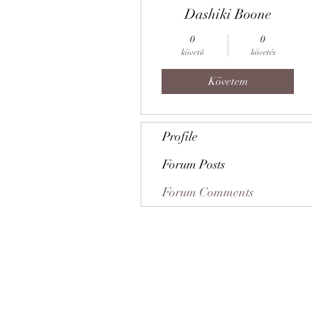
Dashiki Boone
0
0
követő
követés
Követem
Profile
Forum Posts
Forum Comments