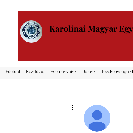
Karolinai Magyar Eg
Főoldal
Kezdőlap
Eseményeink
Rólunk
Tevékenységein
További műveletek