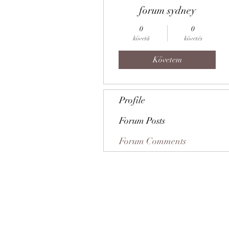
forum sydney
0
0
követő
követés
Követem
Profile
Forum Posts
Forum Comments