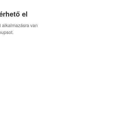
rhető el
i alkalmazásra van
oupsot.