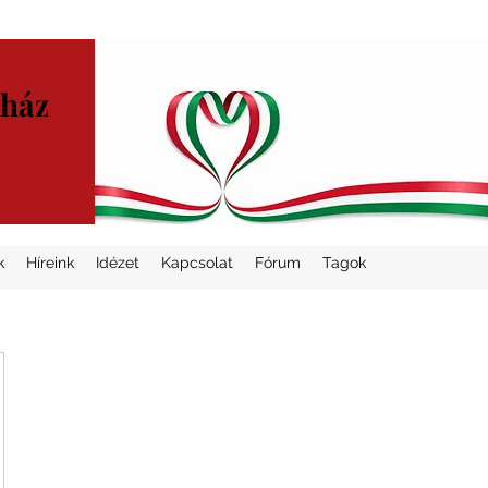
yház
k
Híreink
Idézet
Kapcsolat
Fórum
Tagok