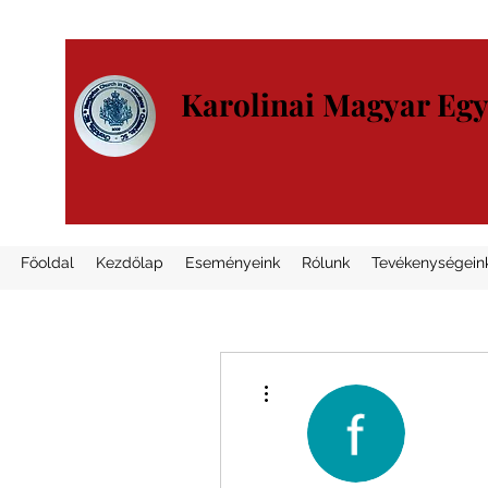
Karolinai Magyar Eg
Főoldal
Kezdőlap
Eseményeink
Rólunk
Tevékenységein
További műveletek