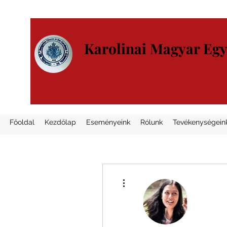
Karolinai Magyar Eg
Főoldal
Kezdőlap
Eseményeink
Rólunk
Tevékenységein
További műveletek