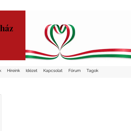
yház
k
Híreink
Idézet
Kapcsolat
Fórum
Tagok