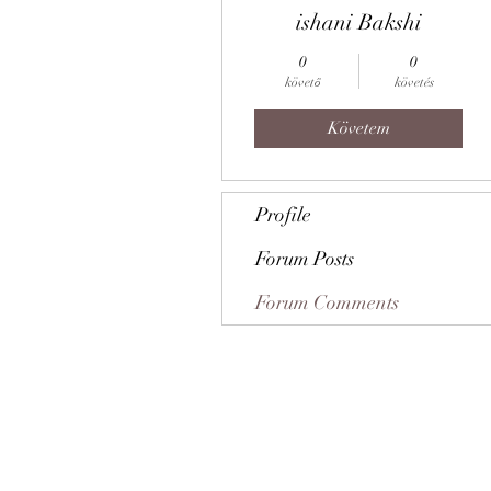
ishani Bakshi
0
0
követő
követés
Követem
Profile
Forum Posts
Forum Comments