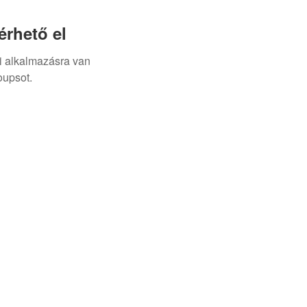
rhető el
i alkalmazásra van
oupsot.