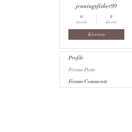
jenningsfisher99
0
0
követő
követés
Követem
Profile
Forum Posts
Forum Comments