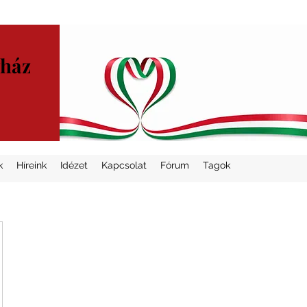
yház
k
Híreink
Idézet
Kapcsolat
Fórum
Tagok