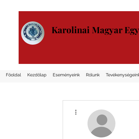
Karolinai Magyar Eg
Főoldal
Kezdőlap
Eseményeink
Rólunk
Tevékenységein
További műveletek