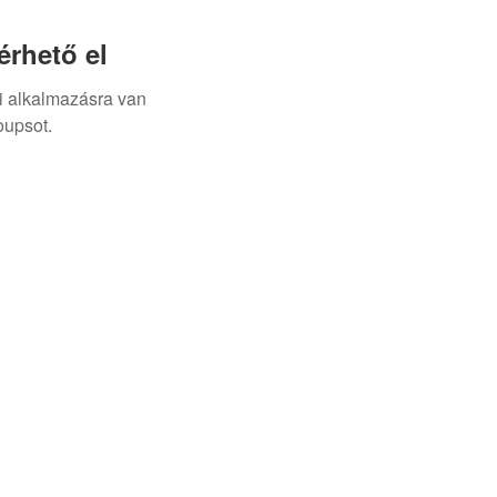
rhető el
i alkalmazásra van
oupsot.