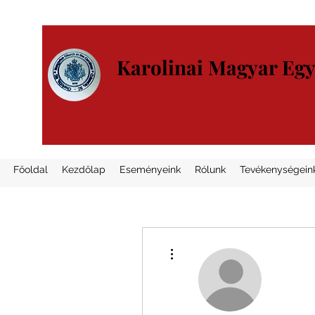
Karolinai Magyar Eg
Főoldal
Kezdőlap
Eseményeink
Rólunk
Tevékenységein
További műveletek