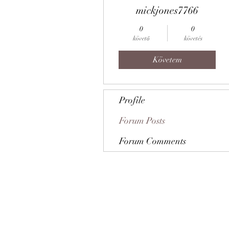
mickjones7766
0
0
követő
követés
Követem
Profile
Forum Posts
Forum Comments