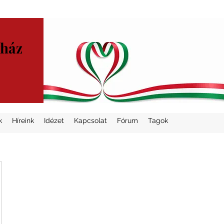
yház
k
Híreink
Idézet
Kapcsolat
Fórum
Tagok