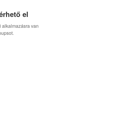
rhető el
i alkalmazásra van
oupsot.