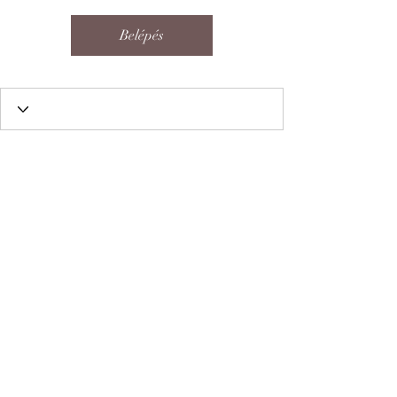
Belépés
A Wix Forum már nem
érhető el
Ez az alkalmazás megszűnt. Ha
közösségi alkalmazásra van szüksége,
használja a Wix Groupsot.