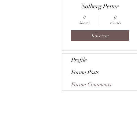
Solberg Petter
0
0
követő
követés
Követem
Profile
Forum Posts
Forum Comments