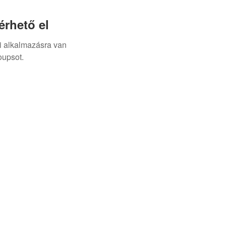
rhető el
i alkalmazásra van
oupsot.