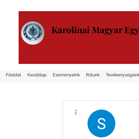
Karolinai Magyar Eg
Főoldal
Kezdőlap
Eseményeink
Rólunk
Tevékenységein
További műveletek