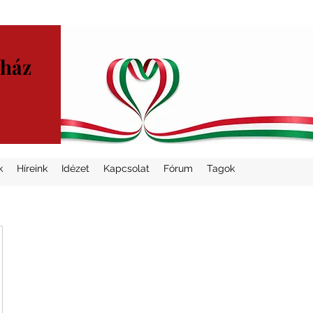
yház
k
Híreink
Idézet
Kapcsolat
Fórum
Tagok