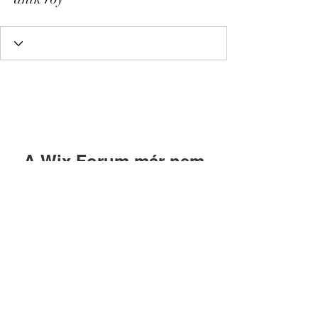
A Wix Forum már nem
érhető el
Ez az alkalmazás megszűnt. Ha
közösségi alkalmazásra van szüksége,
használja a Wix Groupsot.