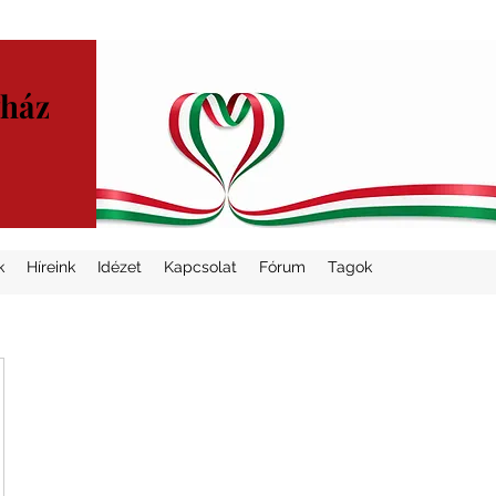
yház
k
Híreink
Idézet
Kapcsolat
Fórum
Tagok