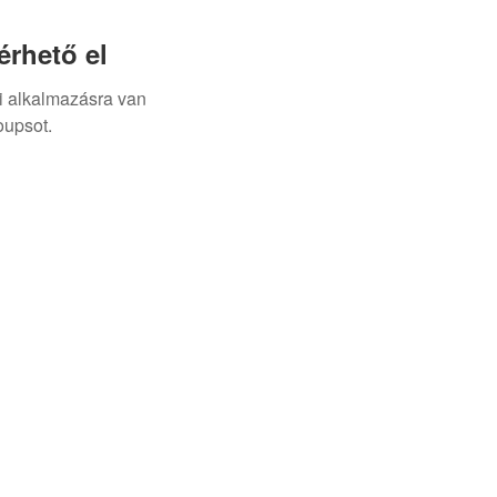
rhető el
i alkalmazásra van
oupsot.