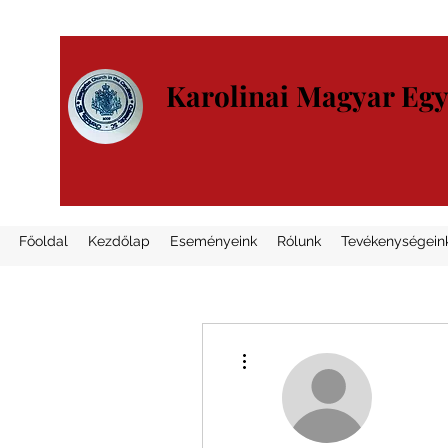
Karolinai Magyar Eg
Főoldal
Kezdőlap
Eseményeink
Rólunk
Tevékenységein
További műveletek