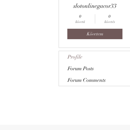
slotonlinegacor33
0
0
követő
követés
Követem
Profile
Forum Posts
Forum Comments