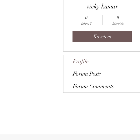
vicky kumar
0
0
követő
követés
Követem
Profile
Forum Posts
Forum Comments