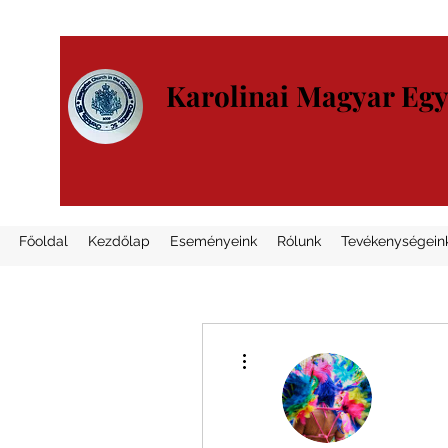
Karolinai Magyar Eg
Főoldal
Kezdőlap
Eseményeink
Rólunk
Tevékenységein
További műveletek